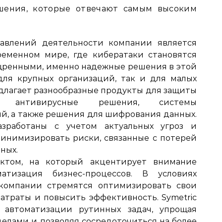
ешения, которые отвечают самым высоким
авлений деятельности компании является
ременном мире, где кибератаки становятся
щренными, именно надежные решения в этой
для крупных организаций, так и для малых
едлагает разнообразные продукты для защиты
я антивирусные решения, системы
, а также решения для шифрования данных.
зработаны с учетом актуальных угроз и
инимизировать риски, связанные с потерей
ных.
ктом, на который акцентирует внимание
матизация бизнес-процессов. В условиях
компании стремятся оптимизировать свои
затраты и повысить эффективность. Symetric
 автоматизации рутинных задач, упрощая
елами и позволяя сосредоточиться на более