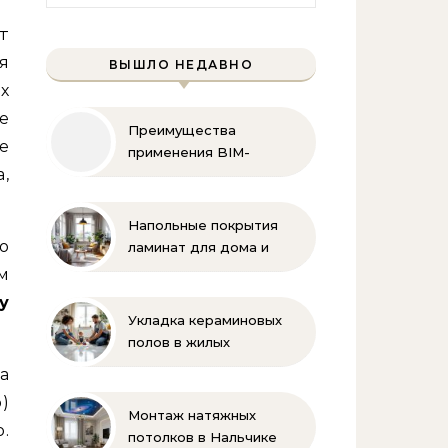
я
ВЫШЛО НЕДАВНО
х
е
Преимущества
е
применения BIM-
,
технологий
Напольные покрытия
о
ламинат для дома и
офиса
м
у
Укладка кераминовых
полов в жилых
помещениях
а
)
Монтаж натяжных
.
потолков в Нальчике