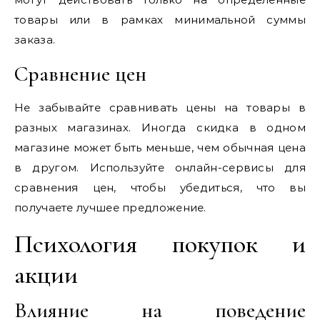
товары или в рамках минимальной суммы
заказа.
Сравнение цен
Не забывайте сравнивать цены на товары в
разных магазинах. Иногда скидка в одном
магазине может быть меньше, чем обычная цена
в другом. Используйте онлайн-сервисы для
сравнения цен, чтобы убедиться, что вы
получаете лучшее предложение.
Психология покупок и
акции
Влияние на поведение