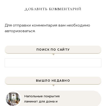
ДОБАВИТЬ КОММЕНТАРИЙ
Для отправки комментария вам необходимо
авторизоваться
.
ПОИСК ПО САЙТУ
Найти:
ВЫШЛО НЕДАВНО
Напольные покрытия
ламинат для дома и