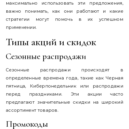
максимально использовать эти предложения,
важно понимать, как они работают и какие
стратегии могут помочь в их успешном
применении.
Типы акций и скидок
Сезонные распродажи
Сезонные распродажи происходят в
определенные времена года, такие как Черная
пятница, Киберпонедельник или распродажи
перед праздниками. Эти акции часто
предлагают значительные скидки на широкий
ассортимент товаров.
Промокоды