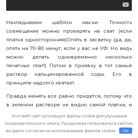
Накладываем шаблон маски. Точность
совмещение можно проверять на свет (если
платка односторонняя)Опять в засветку (да, да,
опять на 70-80 минут, если у вас не УФ. Но ведь
можно делать одновременно несколько
печатных плат!) Потом в проявку в тот самый
раствор кальцинированной соды. Его в
принципе надолго хватает.
Правда менять все равно придется, потому что
в зеленом растворе не видно самой платки, и
того, как она делается все красивее и
Этот веб-сайт использует файлы cookie для улучшения
красивееМне, например, нравится наблюдать,
пользовательского опыта. Продолжая пользоваться сайтом,
как на зеленой поверхности постепенно
вы даете согласие на использование файлов cookie.
OK