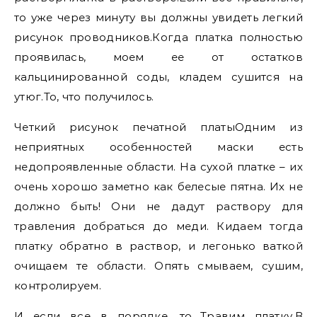
то уже через минуту вы должны увидеть легкий
рисунок проводников.Когда платка полностью
проявилась, моем ее от остатков
кальцинированной соды, кладем сушится на
утюг.То, что получилось.
Четкий рисунок печатной платыОдним из
неприятных особенностей маски есть
недопроявленные области. На сухой платке – их
очень хорошо заметно как белесые пятна. Их не
должно быть! Они не дадут раствору для
травления добраться до меди. Кидаем тогда
платку обратно в раствор, и легонько ваткой
очищаем те области. Опять смываем, сушим,
контролируем.
И если все в порядке, то…Травим платку.В