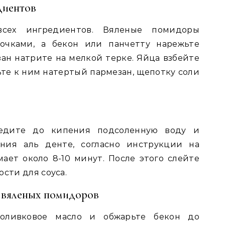
диентов
всех ингредиентов. Вяленые помидоры
очками, а бекон или панчетту нарежьте
ан натрите на мелкой терке. Яйца взбейте
ьте к ним натертый пармезан, щепотку соли
едите до кипения подсоленную воду и
яния аль денте, согласно инструкции на
мает около 8-10 минут. После этого слейте
ости для соуса.
 вяленых помидоров
 оливковое масло и обжарьте бекон до