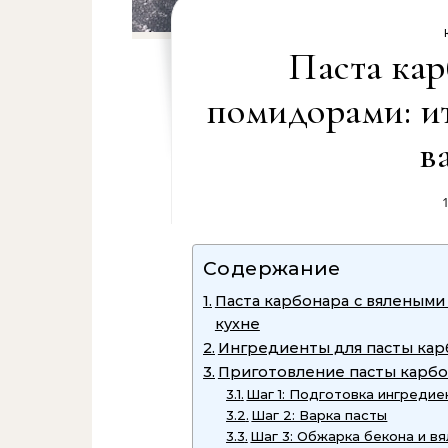
Паста кар
помидорами: и
в
Содержание
Паста карбонара с вялеными
кухне
Ингредиенты для пасты кар
Приготовление пасты карбо
Шаг 1: Подготовка ингредие
Шаг 2: Варка пасты
Шаг 3: Обжарка бекона и в