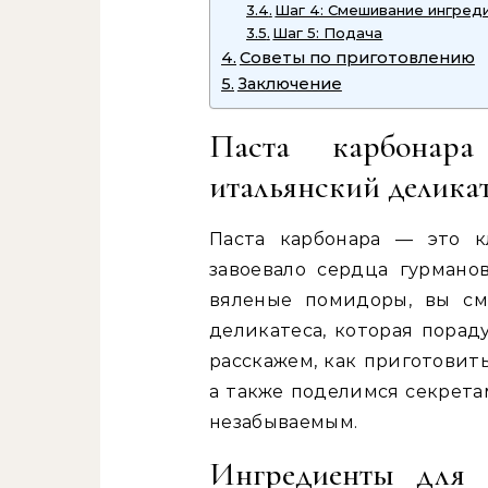
Шаг 4: Смешивание ингред
Шаг 5: Подача
Советы по приготовлению
Заключение
Паста карбонар
итальянский деликат
Паста карбонара — это к
завоевало сердца гурмано
вяленые помидоры, вы см
деликатеса, которая порад
расскажем, как приготовит
а также поделимся секрета
незабываемым.
Ингредиенты для 