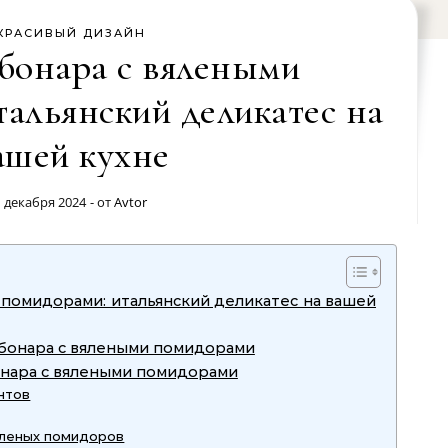
КРАСИВЫЙ ДИЗАЙН
бонара с вялеными
тальянский деликатес на
ашей кухне
1 декабря 2024
- от
Avtor
 помидорами: итальянский деликатес на вашей
бонара с вялеными помидорами
нара с вялеными помидорами
нтов
яленых помидоров