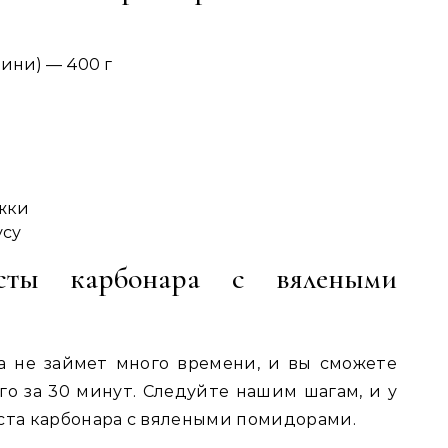
чини) — 400 г
ожки
усу
асты карбонара с вялеными
а не займет много времени, и вы сможете
го за 30 минут. Следуйте нашим шагам, и у
аста карбонара с вялеными помидорами.