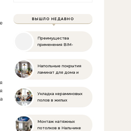
ВЫШЛО НЕДАВНО
е
Преимущества
применения BIM-
технологий
Напольные покрытия
ламинат для дома и
офиса
я
я
Укладка кераминовых
а
полов в жилых
помещениях
Монтаж натяжных
потолков в Нальчике