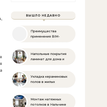
ВЫШЛО НЕДАВНО
,
Преимущества
применения BIM-
технологий
Напольные покрытия
я
ламинат для дома и
я
офиса
а
Укладка кераминовых
полов в жилых
помещениях
Монтаж натяжных
потолков в Нальчике