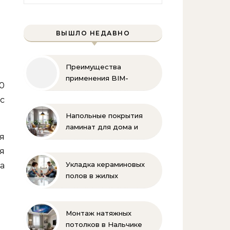
ВЫШЛО НЕДАВНО
Преимущества
применения BIM-
00
технологий
вс
Напольные покрытия
ламинат для дома и
я
офиса
я
Укладка кераминовых
а
полов в жилых
помещениях
Монтаж натяжных
потолков в Нальчике