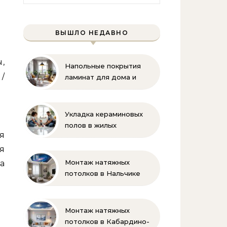
ВЫШЛО НЕДАВНО
,
Напольные покрытия
/
ламинат для дома и
офиса
Укладка кераминовых
полов в жилых
я
помещениях
я
Монтаж натяжных
а
потолков в Нальчике
Монтаж натяжных
потолков в Кабардино-