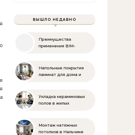
ВЫШЛО НЕДАВНО
я
Преимущества
о
применения BIM-
технологий
Напольные покрытия
ламинат для дома и
я
офиса
я
Укладка кераминовых
а
полов в жилых
помещениях
Монтаж натяжных
потолков в Нальчике