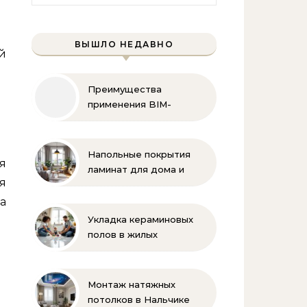
ВЫШЛО НЕДАВНО
й
Преимущества
применения BIM-
технологий
Напольные покрытия
я
ламинат для дома и
я
офиса
а
Укладка кераминовых
полов в жилых
помещениях
Монтаж натяжных
потолков в Нальчике