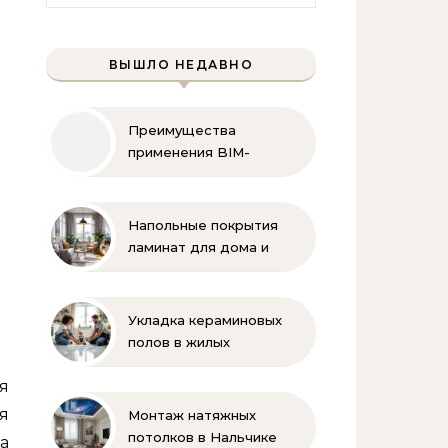
ВЫШЛО НЕДАВНО
Преимущества
применения BIM-
технологий
Напольные покрытия
ламинат для дома и
офиса
Укладка кераминовых
полов в жилых
помещениях
я
я
Монтаж натяжных
потолков в Нальчике
а