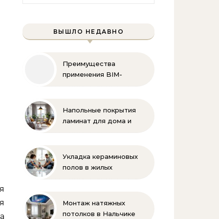
ВЫШЛО НЕДАВНО
Преимущества
применения BIM-
технологий
Напольные покрытия
ламинат для дома и
офиса
Укладка кераминовых
полов в жилых
помещениях
я
я
Монтаж натяжных
потолков в Нальчике
а